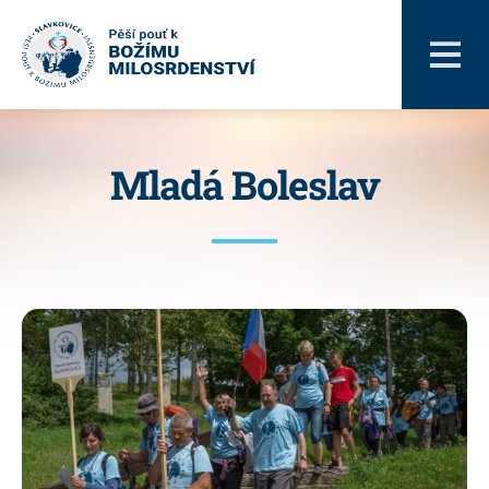
Mladá Boleslav
Novinky
ABC poutníka