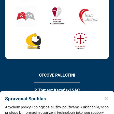
OTCOVÉ PALLOTINI
P. Tomasz Kazański SAC
Spravovat Souhlas
hlavní vedoucí pěší poutí
Abychom poskytli co nejlepší služby, používáme k ukládání a/nebo
info@pout.cz
přístupu k informacím o zařízení, technologie jako jsou soubory