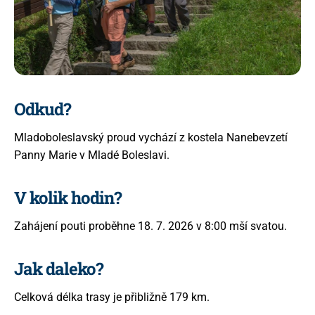
Proudy
Svědectví
Odkud?
Galerie
Mladoboleslavský proud vychází z kostela Nanebevzetí
Panny Marie v Mladé Boleslavi.
Kontakt
V kolik hodin?
Zahájení pouti proběhne 18. 7. 2026 v 8:00 mší svatou.
+420 739 002 737
info@pout.cz
Jak daleko?
Celková délka trasy je přibližně 179 km.