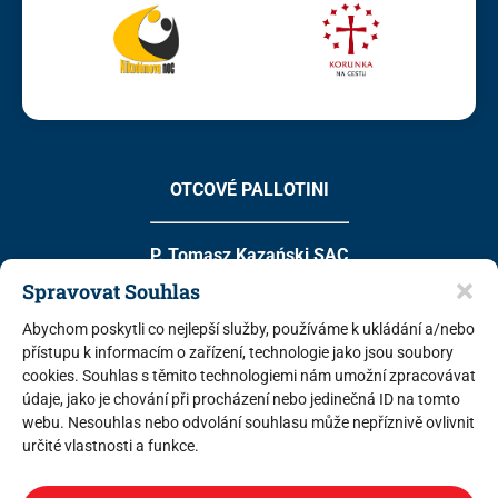
OTCOVÉ PALLOTINI
P. Tomasz Kazański SAC
Spravovat Souhlas
hlavní vedoucí pěší poutí
Abychom poskytli co nejlepší služby, používáme k ukládání a/nebo
info@pout.cz
přístupu k informacím o zařízení, technologie jako jsou soubory
cookies. Souhlas s těmito technologiemi nám umožní zpracovávat
+420 739 002 737
údaje, jako je chování při procházení nebo jedinečná ID na tomto
webu. Nesouhlas nebo odvolání souhlasu může nepříznivě ovlivnit
určité vlastnosti a funkce.