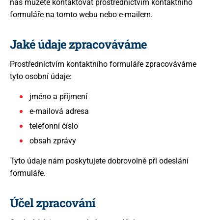
nás můžete kontaktovat prostřednictvím kontaktního
Proudy
formuláře na tomto webu nebo e-mailem.
Jaké údaje zpracováváme
Svědectví
Prostřednictvím kontaktního formuláře zpracováváme
tyto osobní údaje:
Galerie
jméno a příjmení
e-mailová adresa
Kontakt
telefonní číslo
obsah zprávy
Tyto údaje nám poskytujete dobrovolně při odeslání
+420 739 002 737
formuláře.
info@pout.cz
Účel zpracování